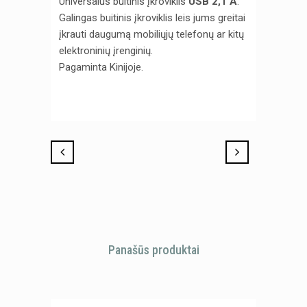
Universalus buitinis įkroviklis
USB 2,1 A
.
Galingas buitinis įkroviklis leis jums greitai
įkrauti daugumą mobiliųjų telefonų ar kitų
elektroninių įrenginių.
Pagaminta Kinijoje.
Panašūs produktai