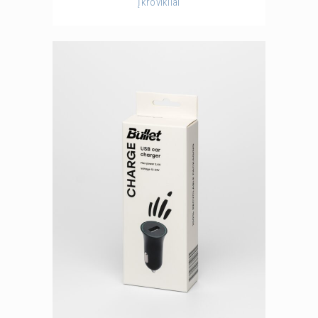
Įkrovikliai