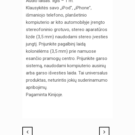
Audio laidas. Ilgis – 1 m.
Klausykitės savo „iPod”, „iPhone”,
išmaniojo telefono, planšetinio
kompiuterio ar kito automobilyje įrengto
stereofoninio grotuvo, stereo aparatūros
lizde (3,5 mm) naudodami stereo įvesties
jungtį. Prijunkite pagalbinį laidą
kolonėlėms (3,5 mm) prie namuose
esančio pramogų centro. Prijunkite garso
sistemą, naudodami kompiuterio ausinių
arba garso išvesties laida. Tai universalus
produktas, neturintis jokių suderinamumo
apribojimų.
Pagaminta Kinijoje.