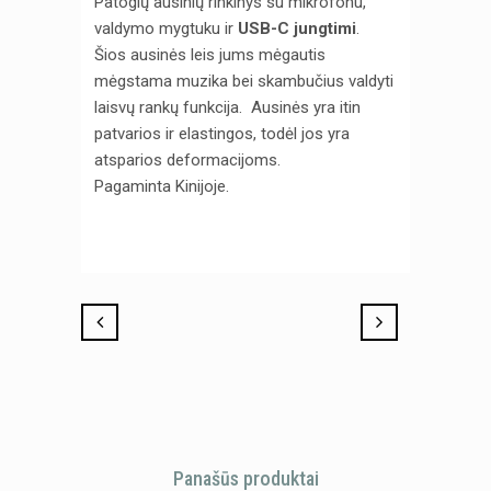
Patogių ausinių rinkinys su mikrofonu,
valdymo mygtuku ir
USB-C jungtimi
.
Šios ausinės leis jums mėgautis
mėgstama muzika bei skambučius valdyti
laisvų rankų funkcija. Ausinės yra itin
patvarios ir elastingos, todėl jos yra
atsparios deformacijoms.
Pagaminta Kinijoje.
Panašūs produktai