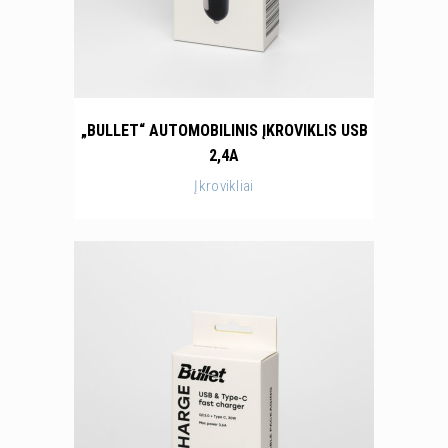
„BULLET“ AUTOMOBILINIS ĮKROVIKLIS USB
2,4A
Įkrovikliai