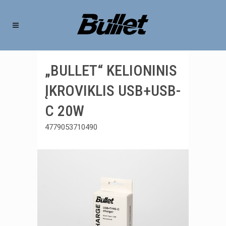
„BULLET“ KELIONINIS
ĮKROVIKLIS USB+USB-
C 20W
4779053710490